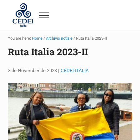
Skip to main content
Skip to site footer
Menu
CEDEI ITALIA
Ricerca, Sviluppo e Generazione di capacità
You are here:
Home
/
Archivio notizie
/
Ruta Italia 2023-II
Ruta Italia 2023-II
2 de November de 2023
|
CEDEI-ITALIA